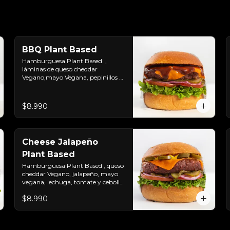
BBQ Plant Based
Hamburguesa Plant Based  ,  
láminas de queso cheddar 
Vegano,mayo Vegana, pepinillos y 
salsa BBQ.Colocados sobre un 
pan vegano suave y ligeramente 
tostado.(No es libre de Gluten)
$8.990
Cheese Jalapeño
Plant Based
Hamburguesa Plant Based , queso 
cheddar Vegano, jalapeño, mayo 
vegana, lechuga, tomate y cebolla 
morada. (No es libre de Gluten)
$8.990