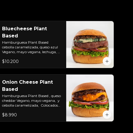
Bluecheese Plant
Based
Hamburguesa Plant Based  
cebolla caramelizada, queso azul 
Vegano, mayo vegana, lechuga, 
tomate, cebolla morada y 
$10.200
pepinillos. Colocados sobre un pan 
vegano suave y ligeramente 
tostado.(No es libre de Gluten)
Onion Cheese Plant
Based
Hamburguesa Plant Based , queso 
cheddar Vegano, mayo vegana,  y 
cebolla caramelizada,  Colocados 
sobre un pan vegano suave y 
$8.990
ligeramente tostado.(No es libre de 
Gluten)