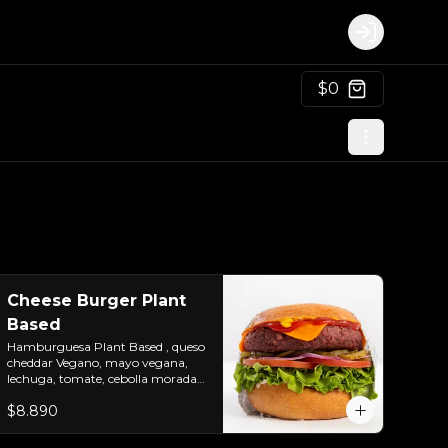
Login
$0
Cheese Burger Plant
Based
Hamburguesa Plant Based , queso 
cheddar Vegano, mayo vegana, 
lechuga, tomate, cebolla morada, 
pepinillo, ketchup y mostaza. 
$8.890
Colocados sobre un pan vegano 
suave y ligeramente tostado.(No 
es libre de Gluten)