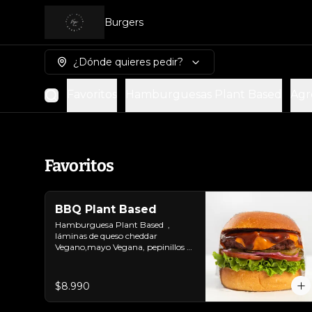
Burgers
¿Dónde quieres pedir?
Favoritos
Hamburguesas Plant Based
Agr
Favoritos
BBQ Plant Based
Hamburguesa Plant Based  ,  
láminas de queso cheddar 
Vegano,mayo Vegana, pepinillos y 
salsa BBQ.Colocados sobre un 
pan vegano suave y ligeramente 
tostado.(No es libre de Gluten)
$8.990