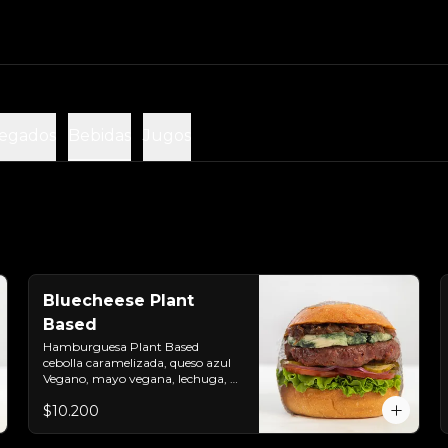
egados
Bebidas
Jugos
Bluecheese Plant
Based
Hamburguesa Plant Based  
cebolla caramelizada, queso azul 
Vegano, mayo vegana, lechuga, 
tomate, cebolla morada y 
$10.200
pepinillos. Colocados sobre un pan 
vegano suave y ligeramente 
tostado.(No es libre de Gluten)