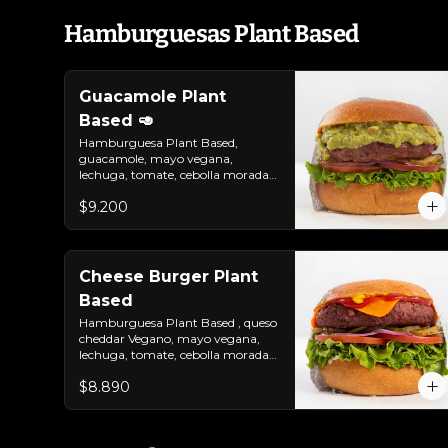
Hamburguesas Plant Based
Guacamole Plant
Based 🥑
Hamburguesa Plant Based, 
guacamole, mayo vegana, 
lechuga, tomate, cebolla morada 
y pepinillo. Colocados sobre un 
$9.200
pan vegano suave y ligeramente 
tostado. No es libre de gluten.
Cheese Burger Plant
Based
Hamburguesa Plant Based , queso 
cheddar Vegano, mayo vegana, 
lechuga, tomate, cebolla morada, 
pepinillo, ketchup y mostaza. 
$8.890
Colocados sobre un pan vegano 
suave y ligeramente tostado.(No 
es libre de Gluten)