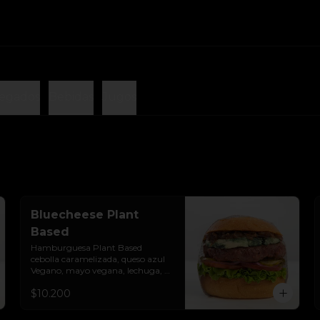
egados
Bebidas
Jugos
Bluecheese Plant
Based
Hamburguesa Plant Based  
cebolla caramelizada, queso azul 
Vegano, mayo vegana, lechuga, 
tomate, cebolla morada y 
$10.200
pepinillos. Colocados sobre un pan 
vegano suave y ligeramente 
tostado.(No es libre de Gluten)