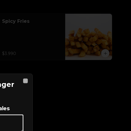
Spicy Fries
$3.990
nger
Close
ales