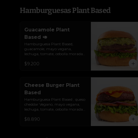
Hamburguesas Plant Based
Guacamole Plant
Based 🥑
Hamburguesa Plant Based, 
guacamole, mayo vegana, 
lechuga, tomate, cebolla morada 
y pepinillo. Colocados sobre un 
$9.200
pan vegano suave y ligeramente 
tostado. No es libre de gluten.
Cheese Burger Plant
Based
Hamburguesa Plant Based , queso 
cheddar Vegano, mayo vegana, 
lechuga, tomate, cebolla morada, 
pepinillo, ketchup y mostaza. 
$8.890
Colocados sobre un pan vegano 
suave y ligeramente tostado.(No 
es libre de Gluten)