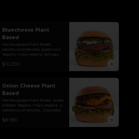
Bluecheese Plant
Based
Hamburguesa Plant Based  
cebolla caramelizada, queso azul 
Vegano, mayo vegana, lechuga, 
tomate, cebolla morada y 
$10.200
pepinillos. Colocados sobre un pan 
vegano suave y ligeramente 
tostado.(No es libre de Gluten)
Onion Cheese Plant
Based
Hamburguesa Plant Based , queso 
cheddar Vegano, mayo vegana,  y 
cebolla caramelizada,  Colocados 
sobre un pan vegano suave y 
$8.990
ligeramente tostado.(No es libre de 
Gluten)