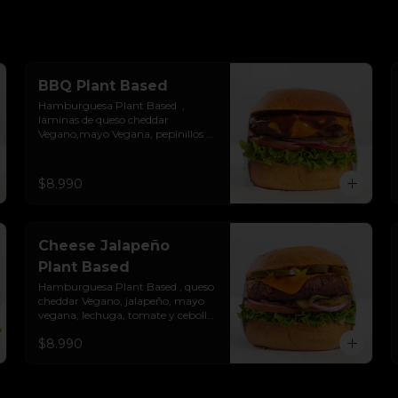
BBQ Plant Based
Hamburguesa Plant Based  ,  
láminas de queso cheddar 
Vegano,mayo Vegana, pepinillos y 
salsa BBQ.Colocados sobre un 
pan vegano suave y ligeramente 
tostado.(No es libre de Gluten)
$8.990
Cheese Jalapeño
Plant Based
Hamburguesa Plant Based , queso 
cheddar Vegano, jalapeño, mayo 
vegana, lechuga, tomate y cebolla 
morada. (No es libre de Gluten)
$8.990