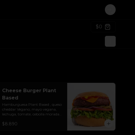
Login
$0
Cheese Burger Plant
Based
Hamburguesa Plant Based , queso 
cheddar Vegano, mayo vegana, 
lechuga, tomate, cebolla morada, 
pepinillo, ketchup y mostaza. 
$8.890
Colocados sobre un pan vegano 
suave y ligeramente tostado.(No 
es libre de Gluten)