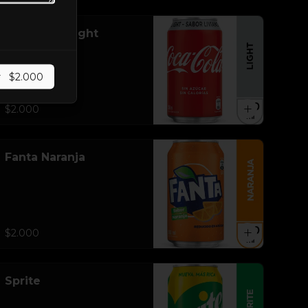
Coca Cola Light
r
$2.000
$2.000
Fanta Naranja
$2.000
Sprite