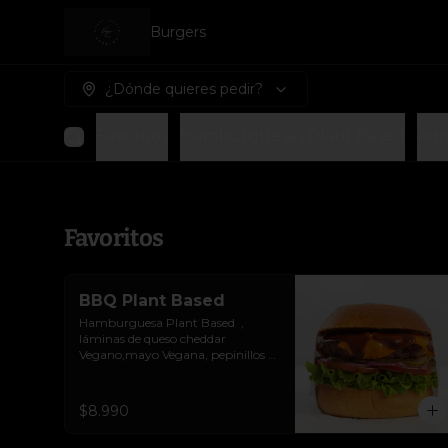
Burgers
¿Dónde quieres pedir?
Favoritos
Hamburguesas Plant Based
Agr
Favoritos
BBQ Plant Based
Hamburguesa Plant Based  ,  
láminas de queso cheddar 
Vegano,mayo Vegana, pepinillos y 
salsa BBQ.Colocados sobre un 
pan vegano suave y ligeramente 
tostado.(No es libre de Gluten)
$8.990