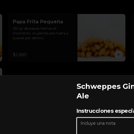
Papa Frita Pequeña
150 gr de papas hechas al 
momento, crujientes por fuera y 
suaves por dentro.
$2.690
Schweppes Gi
Ale
Instrucciones especi