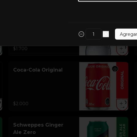
Agua Mineral Sin gas
Agrega
$1.700
Coca-Cola Original
$2.000
Schweppes Ginger
Ale Zero