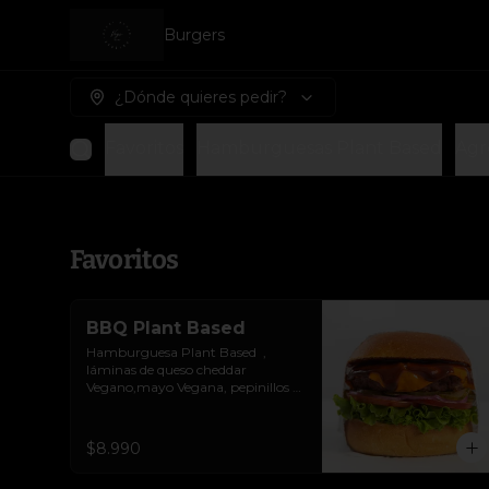
Burgers
¿Dónde quieres pedir?
Favoritos
Hamburguesas Plant Based
Agr
Favoritos
BBQ Plant Based
Hamburguesa Plant Based  ,  
láminas de queso cheddar 
Vegano,mayo Vegana, pepinillos y 
salsa BBQ.Colocados sobre un 
pan vegano suave y ligeramente 
tostado.(No es libre de Gluten)
$8.990