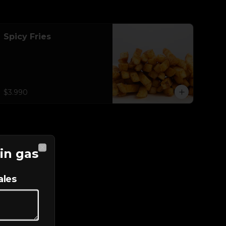
Spicy Fries
$3.990
in gas
Close
ales