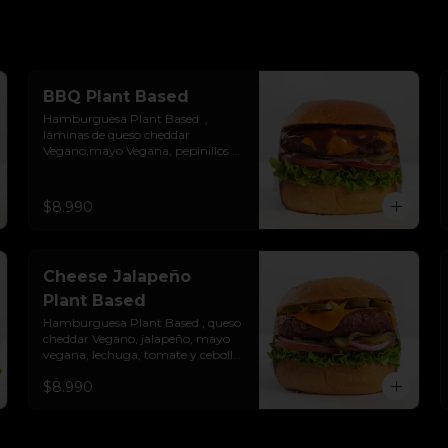
BBQ Plant Based
Hamburguesa Plant Based  ,  
láminas de queso cheddar 
Vegano,mayo Vegana, pepinillos y 
salsa BBQ.Colocados sobre un 
pan vegano suave y ligeramente 
tostado.(No es libre de Gluten)
$8.990
Cheese Jalapeño
Plant Based
Hamburguesa Plant Based , queso 
cheddar Vegano, jalapeño, mayo 
vegana, lechuga, tomate y cebolla 
morada. (No es libre de Gluten)
$8.990