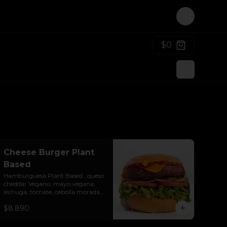
Login
$0
Cheese Burger Plant
Based
Hamburguesa Plant Based , queso 
cheddar Vegano, mayo vegana, 
lechuga, tomate, cebolla morada, 
pepinillo, ketchup y mostaza. 
$8.890
Colocados sobre un pan vegano 
suave y ligeramente tostado.(No 
es libre de Gluten)