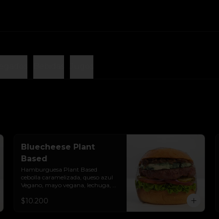
egados
Bebidas
Jugos
Bluecheese Plant
Based
Hamburguesa Plant Based  
cebolla caramelizada, queso azul 
Vegano, mayo vegana, lechuga, 
tomate, cebolla morada y 
$10.200
pepinillos. Colocados sobre un pan 
vegano suave y ligeramente 
tostado.(No es libre de Gluten)