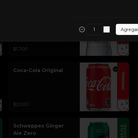
Agua Mineral Sin gas
Agrega
$1.700
Coca-Cola Original
$2.000
Schweppes Ginger
Ale Zero