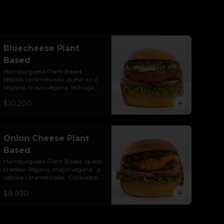
Bluecheese Plant
Based
Hamburguesa Plant Based  
cebolla caramelizada, queso azul 
Vegano, mayo vegana, lechuga, 
tomate, cebolla morada y 
$10.200
pepinillos. Colocados sobre un pan 
vegano suave y ligeramente 
tostado.(No es libre de Gluten)
Onion Cheese Plant
Based
Hamburguesa Plant Based , queso 
cheddar Vegano, mayo vegana,  y 
cebolla caramelizada,  Colocados 
sobre un pan vegano suave y 
$8.990
ligeramente tostado.(No es libre de 
Gluten)