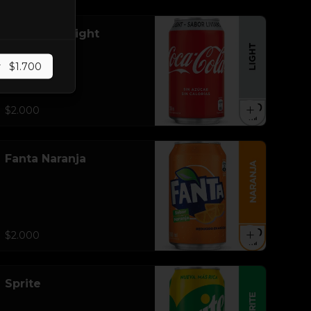
Coca Cola Light
r
$1.700
$2.000
Fanta Naranja
$2.000
Sprite