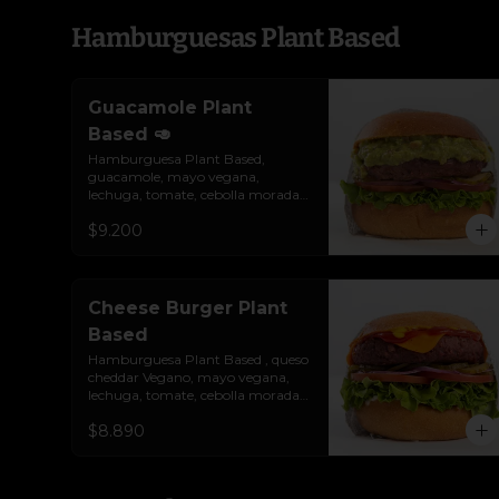
Hamburguesas Plant Based
Guacamole Plant
Based 🥑
Hamburguesa Plant Based, 
guacamole, mayo vegana, 
lechuga, tomate, cebolla morada 
y pepinillo. Colocados sobre un 
$9.200
pan vegano suave y ligeramente 
tostado. No es libre de gluten.
Cheese Burger Plant
Based
Hamburguesa Plant Based , queso 
cheddar Vegano, mayo vegana, 
lechuga, tomate, cebolla morada, 
pepinillo, ketchup y mostaza. 
$8.890
Colocados sobre un pan vegano 
suave y ligeramente tostado.(No 
es libre de Gluten)