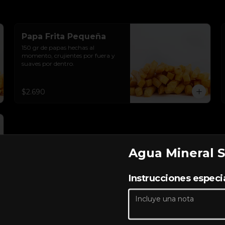
Papa Frita Pequeña
150 gr de papas hechas al 
momento, crujientes por fuera y 
suaves por dentro.
$2.690
Agua Mineral S
Instrucciones especi