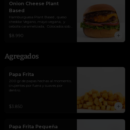
Onion Cheese Plant
Based
Hamburguesa Plant Based , queso 
cheddar Vegano, mayo vegana,  y 
cebolla caramelizada,  Colocados sobre 
un pan vegano suave y ligeramente 
$8.990
tostado.(No es libre de Gluten)
Agregados
Papa Frita
200 gr de papas hechas al momento, 
crujientes por fuera y suaves por 
dentro.
$3.850
Papa Frita Pequeña