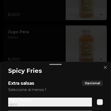
$2.800
Jugo Pera
300ml
$2.800
Spicy Fries
Extra salsas
Opcional
Conócenos
Seleccione al menos 1
Delivery
Mayo Vegana
+
$600
Términos y condiciones