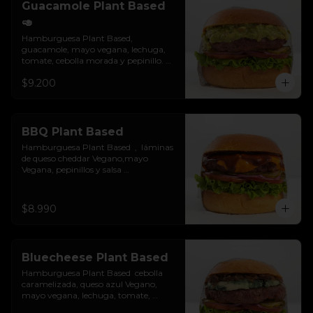
Guacamole Plant Based
🥑
Hamburguesa Plant Based, 
guacamole, mayo vegana, lechuga, 
tomate, cebolla morada y pepinillo. 
Colocados sobre un pan vegano suave 
$9.200
y ligeramente tostado. No es libre de 
gluten.
BBQ Plant Based
Hamburguesa Plant Based  ,  láminas 
de queso cheddar Vegano,mayo 
Vegana, pepinillos y salsa 
BBQ.Colocados sobre un pan vegano 
suave y ligeramente tostado.(No es 
libre de Gluten)
$8.990
Bluecheese Plant Based
Hamburguesa Plant Based  cebolla 
caramelizada, queso azul Vegano, 
mayo vegana, lechuga, tomate, 
cebolla morada y pepinillos. Colocados 