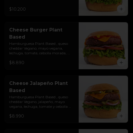
sobre un pan vegano suave y 
ligeramente tostado.(No es libre de 
$10.200
Gluten)
Cheese Burger Plant
Based
Hamburguesa Plant Based , queso 
cheddar Vegano, mayo vegana, 
lechuga, tomate, cebolla morada, 
pepinillo, ketchup y mostaza. 
$8.890
Colocados sobre un pan vegano suave 
y ligeramente tostado.(No es libre de 
Gluten)
Cheese Jalapeño Plant
Based
Hamburguesa Plant Based , queso 
cheddar Vegano, jalapeño, mayo 
vegana, lechuga, tomate y cebolla 
morada. (No es libre de Gluten)
$8.990