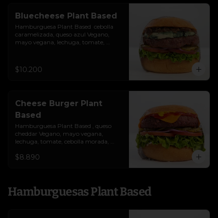
Bluecheese Plant Based
Hamburguesa Plant Based  cebolla 
caramelizada, queso azul Vegano, 
mayo vegana, lechuga, tomate, 
cebolla morada y pepinillos. Colocados 
sobre un pan vegano suave y 
ligeramente tostado.(No es libre de 
$10.200
Gluten)
Cheese Burger Plant
Based
Hamburguesa Plant Based , queso 
cheddar Vegano, mayo vegana, 
lechuga, tomate, cebolla morada, 
pepinillo, ketchup y mostaza. 
$8.890
Colocados sobre un pan vegano suave 
y ligeramente tostado.(No es libre de 
Gluten)
Hamburguesas Plant Based