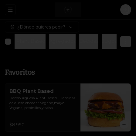
Abrir menu de navegación
Logi
¿Dónde quieres pedir?
esas Plant Based
Agregados
Bebidas
Jugos
Favoritos
BBQ Plant Based
Hamburguesa Plant Based  ,  láminas 
de queso cheddar Vegano,mayo 
Vegana, pepinillos y salsa 
BBQ.Colocados sobre un pan vegano 
suave y ligeramente tostado.(No es 
libre de Gluten)
$8.990