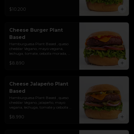
sobre un pan vegano suave y 
ligeramente tostado.(No es libre de 
$10.200
Gluten)
Cheese Burger Plant
Based
Hamburguesa Plant Based , queso 
cheddar Vegano, mayo vegana, 
lechuga, tomate, cebolla morada, 
pepinillo, ketchup y mostaza. 
$8.890
Colocados sobre un pan vegano suave 
y ligeramente tostado.(No es libre de 
Gluten)
Cheese Jalapeño Plant
Based
Hamburguesa Plant Based , queso 
cheddar Vegano, jalapeño, mayo 
vegana, lechuga, tomate y cebolla 
morada. (No es libre de Gluten)
$8.990