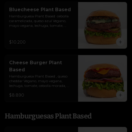
Bluecheese Plant Based
Hamburguesa Plant Based  cebolla 
caramelizada, queso azul Vegano, 
mayo vegana, lechuga, tomate, 
cebolla morada y pepinillos. Colocados 
sobre un pan vegano suave y 
ligeramente tostado.(No es libre de 
$10.200
Gluten)
Cheese Burger Plant
Based
Hamburguesa Plant Based , queso 
cheddar Vegano, mayo vegana, 
lechuga, tomate, cebolla morada, 
pepinillo, ketchup y mostaza. 
$8.890
Colocados sobre un pan vegano suave 
y ligeramente tostado.(No es libre de 
Gluten)
Hamburguesas Plant Based