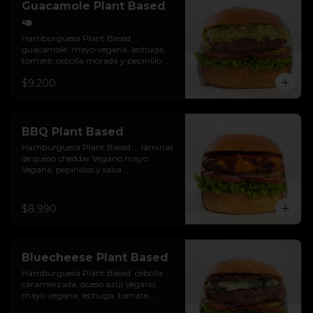
Guacamole Plant Based
🥑
Hamburguesa Plant Based, 
guacamole, mayo vegana, lechuga, 
tomate, cebolla morada y pepinillo. 
Colocados sobre un pan vegano suave 
$9.200
y ligeramente tostado. No es libre de 
gluten.
BBQ Plant Based
Hamburguesa Plant Based  ,  láminas 
de queso cheddar Vegano,mayo 
Vegana, pepinillos y salsa 
BBQ.Colocados sobre un pan vegano 
suave y ligeramente tostado.(No es 
libre de Gluten)
$8.990
Bluecheese Plant Based
Hamburguesa Plant Based  cebolla 
caramelizada, queso azul Vegano, 
mayo vegana, lechuga, tomate, 
cebolla morada y pepinillos. Colocados 