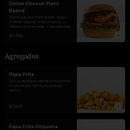
Onion Cheese Plant
Based
Hamburguesa Plant Based , queso 
cheddar Vegano, mayo vegana,  y 
cebolla caramelizada,  Colocados sobre 
un pan vegano suave y ligeramente 
$8.990
tostado.(No es libre de Gluten)
Agregados
Papa Frita
200 gr de papas hechas al momento, 
crujientes por fuera y suaves por 
dentro.
$3.850
Papa Frita Pequeña