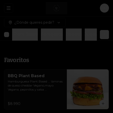
Abrir menu de navegación
Logi
¿Dónde quieres pedir?
esas Plant Based
Agregados
Bebidas
Jugos
Favoritos
BBQ Plant Based
Hamburguesa Plant Based  ,  láminas 
de queso cheddar Vegano,mayo 
Vegana, pepinillos y salsa 
BBQ.Colocados sobre un pan vegano 
suave y ligeramente tostado.(No es 
libre de Gluten)
$8.990