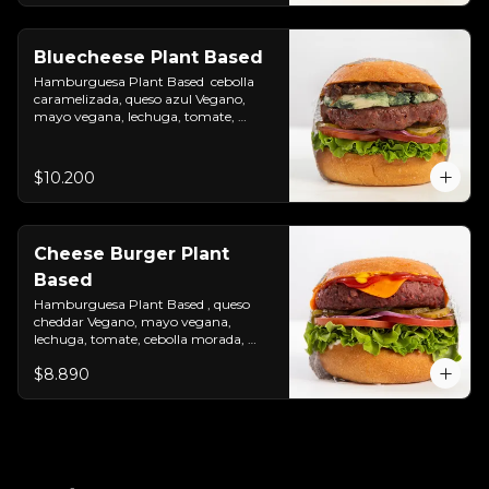
Bluecheese Plant Based
Hamburguesa Plant Based  cebolla 
caramelizada, queso azul Vegano, 
mayo vegana, lechuga, tomate, 
cebolla morada y pepinillos. Colocados 
sobre un pan vegano suave y 
ligeramente tostado.(No es libre de 
$10.200
Gluten)
Cheese Burger Plant
Based
Hamburguesa Plant Based , queso 
cheddar Vegano, mayo vegana, 
lechuga, tomate, cebolla morada, 
pepinillo, ketchup y mostaza. 
$8.890
Colocados sobre un pan vegano suave 
y ligeramente tostado.(No es libre de 
Gluten)