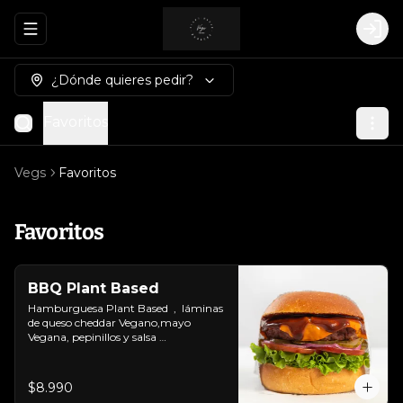
Abrir menu de navegación
Logi
¿Dónde quieres pedir?
Favoritos
Vegs
Favoritos
Favoritos
BBQ Plant Based
Hamburguesa Plant Based  ,  láminas 
de queso cheddar Vegano,mayo 
Vegana, pepinillos y salsa 
BBQ.Colocados sobre un pan vegano 
suave y ligeramente tostado.(No es 
libre de Gluten)
$8.990